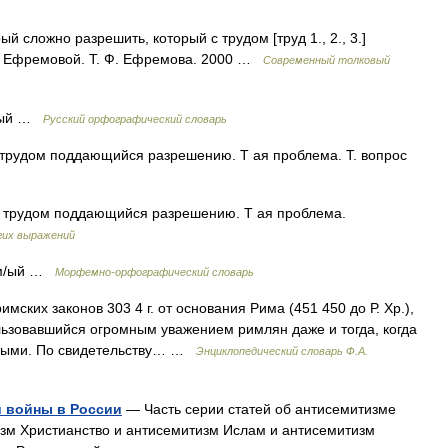
й сложно разрешить, который с трудом [труд 1., 2., 3.]
ь Ефремовой. Т. Ф. Ефремова. 2000 …
Современный толковый
мый …
Русский орфографический словарь
С трудом поддающийся разрешению. Т ая проблема. Т. вопрос
. С трудом поддающийся разрешению. Т ая проблема.
гих выражений
им/ый …
Морфемно-орфографический словарь
ских законов 303 4 г. от основания Рима (451 450 до Р. Хр.),
льзовавшийся огромным уважением римлян даже и тогда, когда
овыми. По свидетельству… …
Энциклопедический словарь Ф.А.
й войны в России
— Часть серии статей об антисемитизме
изм Христианство и антисемитизм Ислам и антисемитизм