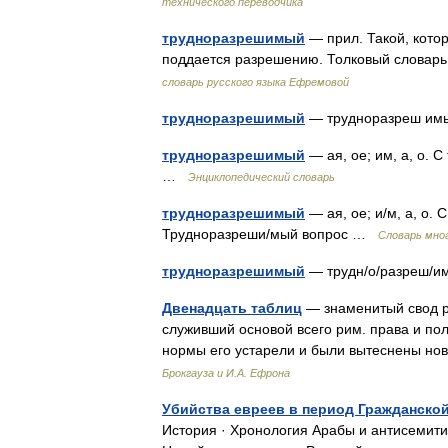
технического переводчика
трудноразрешимый
— прил. Такой, которы
поддается разрешению. Толковый словар
словарь русского языка Ефремовой
трудноразрешимый
— трудноразреш и
трудноразрешимый
— ая, ое; им, а, о. 
…
Энциклопедический словарь
трудноразрешимый
— ая, ое; и/м, а, о
Трудноразреши/мый вопрос …
Словарь мно
трудноразрешимый
— трудн/о/разреш/
Двенадцать таблиц
— знаменитый свод рим
служивший основой всего рим. права и по
нормы его устарели и были вытеснены н
Брокгауза и И.А. Ефрона
Убийства евреев в период Гражданско
История · Хронология Арабы и антисемит