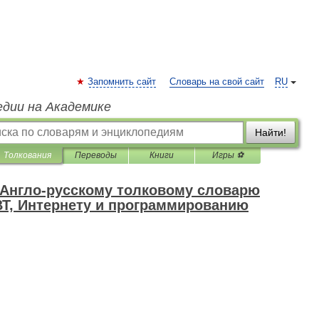
Запомнить сайт
Словарь на свой сайт
RU
едии на Академике
Найти!
Толкования
Переводы
Книги
Игры ⚽
к Англо-русскому толковому словарю
ВТ, Интернету и программированию