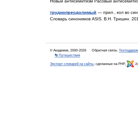
Новый антисемитизм Расовый антисемит
труднопреодолимый
— прил., кол во си
Словарь синонимов ASIS. В.Н. Тришин. 
© Академик, 2000-2026
Обратная связь:
Техподдерж
👣 Путешествия
Экспорт словарей на сайты
, сделанные на PHP,
Jo