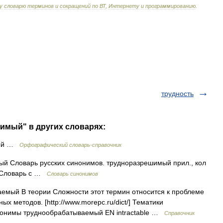
у
словарю
терминов
и
сокращений
по
ВТ
,
Интернету
и
программированию
.
трудность
имый" в других словарях:
мый …
Орфографический словарь-справочник
й Словарь русских синонимов. трудноразрешимый прил., кол
) Словарь с …
Словарь синонимов
мый В теории Сложности этот термин относится к проблеме
х методов. [http://www.morepc.ru/dict/] Тематики
онимы труднообрабатываемый EN intractable …
Справочник