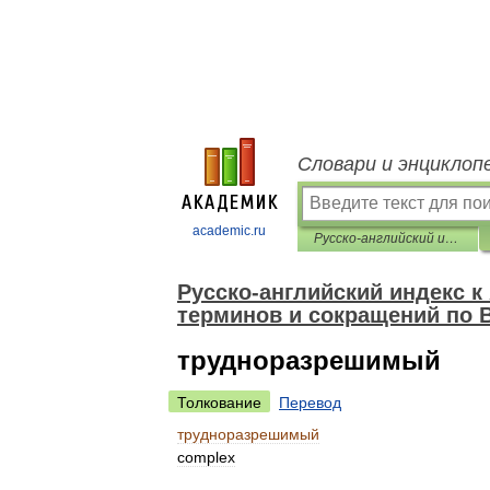
Словари и энциклоп
academic.ru
Русско-английский индекс к Англо-русскому толковому словарю терминов и сокращений по ВТ, Интернету и программированию
Русско-английский индекс 
терминов и сокращений по 
трудноразрешимый
Толкование
Перевод
трудноразрешимый
complex