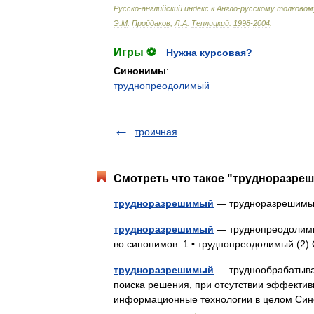
Русско
-
английский
индекс
к
Англо
-
русскому
толковом
Э
.
М
.
Пройдаков
,
Л
.
А
.
Теплицкий
.
1998
-
2004
.
Игры ⚽
Нужна курсовая?
Синонимы
:
труднопреодолимый
троичная
Смотреть что такое "трудноразреш
трудноразрешимый
— трудноразреши
трудноразрешимый
— труднопреодолимы
во синонимов: 1 • труднопреодолимый (2
трудноразрешимый
— труднообрабатывае
поиска решения, при отсутствии эффективны
информационные технологии в целом Син