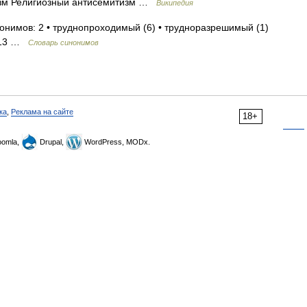
изм Религиозный антисемитизм …
Википедия
нонимов: 2 • труднопроходимый (6) • трудноразрешимый (1)
2013 …
Словарь синонимов
ка
,
Реклама на сайте
18+
omla,
Drupal,
WordPress, MODx.